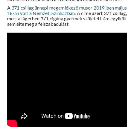
A
371 csillag ünnepi megemlékező műsor 2019-ben május
18-án volt a Nemzeti Színházban
. A címe azért 371 csillag,
mert a lágerben 371 cigány gyermek született, ám egyikük
sem élte meg a felszabadulást.