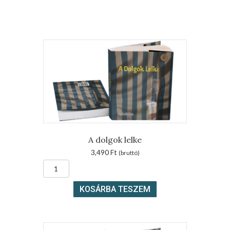
A dolgok lelke
3,490
Ft
(bruttó)
A
dolgok
lelke
KOSÁRBA TESZEM
mennyiség