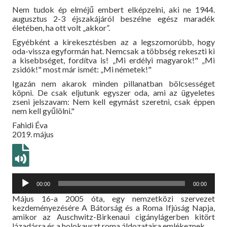
Nem tudok ép elméjű embert elképzelni, aki ne 1944.
augusztus 2-3 éjszakájáról beszélne egész maradék
életében, ha ott volt „akkor”.
Egyébként a kirekesztésben az a legszomorúbb, hogy
oda-vissza egyformán hat. Nemcsak a többség rekeszti ki
a kisebbséget, fordítva is! „Mi erdélyi magyarok!" „Mi
zsidók!" most már ismét: „Mi németek!"
Igazán nem akarok minden pillanatban bölcsességet
köpni. De csak eljutunk egyszer oda, ami az ügyeletes
zseni jelszavam: Nem kell egymást szeretni, csak éppen
nem kell gyűlölni."
Fahidi Éva
2019. május
Audió
00:00
00:00
lejátszó
Május 16-a 2005 óta, egy nemzetközi szervezet
kezdeményezésére A Bátorság és a Roma Ifjúság Napja,
amikor az Auschwitz-Birkenaui cigánylágerben kitört
lázadásra és a holokauszt roma áldozataira emlékeznek.