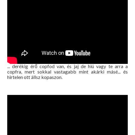
... derékig érő copfod van, és jaj de hiú vagy te arra a
copfra, mert sokkal vastagabb mint akárki másé... és
hirtelen ott állsz kopaszon.