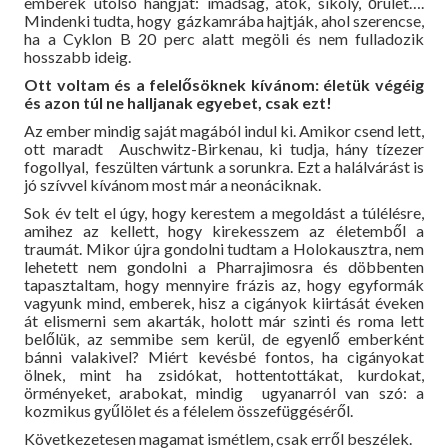
emberek utolsó hangját: imádság, átok, sikoly, őrület….
Mindenki tudta, hogy gázkamrába hajtják, ahol szerencse,
ha a Cyklon B 20 perc alatt megöli és nem fulladozik
hosszabb ideig.
Ott voltam és a felelősöknek kívánom: életük végéig
és azon túl ne halljanak egyebet, csak ezt!
Az ember mindig saját magából indul ki. Amikor csend lett,
ott maradt Auschwitz-Birkenau, ki tudja, hány tízezer
fogollyal, feszülten vártunk a sorunkra. Ezt a halálvárást is
jó szívvel kívánom most már a neonáciknak.
Sok év telt el úgy, hogy kerestem a megoldást a túlélésre,
amihez az kellett, hogy kirekesszem az életemből a
traumát. Mikor újra gondolni tudtam a Holokausztra, nem
lehetett nem gondolni a Pharrajimosra és döbbenten
tapasztaltam, hogy mennyire frázis az, hogy egyformák
vagyunk mind, emberek, hisz a cigányok kiirtását éveken
át elismerni sem akarták, holott már szinti és roma lett
belőlük, az semmibe sem kerül, de egyenlő emberként
bánni valakivel? Miért kevésbé fontos, ha cigányokat
ölnek, mint ha zsidókat, hottentottákat, kurdokat,
örményeket, arabokat, mindig ugyanarról van szó: a
kozmikus gyűlölet és a félelem összefüggéséről.
Következetesen magamat ismétlem, csak erről beszélek.