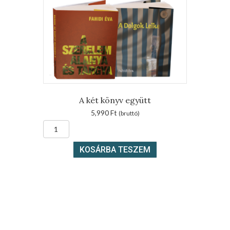
A két könyv együtt
5,990
Ft
(bruttó)
A
két
könyv
KOSÁRBA TESZEM
együtt
mennyiség