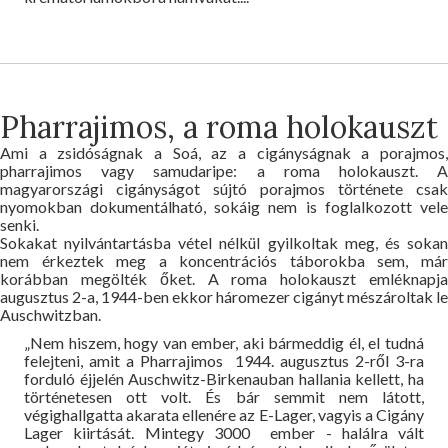
Pharrajimos, a roma holokauszt
Ami a zsidóságnak a Soá, az a cigányságnak a porajmos,
pharrajimos vagy samudaripe: a roma holokauszt. A
magyarországi cigányságot sújtó porajmos története csak
nyomokban dokumentálható, sokáig nem is foglalkozott vele
senki.
Sokakat nyilvántartásba vétel nélkül gyilkoltak meg, és sokan
nem érkeztek meg a koncentrációs táborokba sem, már
korábban megölték őket. A roma holokauszt emléknapja
augusztus 2-a, 1944-ben ekkor háromezer cigányt mészároltak le
Auschwitzban.
„Nem hiszem, hogy van ember, aki bármeddig él, el tudná
felejteni, amit a Pharrajimos 1944. augusztus 2-ről 3-ra
forduló éjjelén Auschwitz-Birkenauban hallania kellett, ha
történetesen ott volt. És bár semmit nem látott,
végighallgatta akarata ellenére az E-Lager, vagyis a Cigány
Lager kiirtását. Mintegy 3000 ember - halálra vált