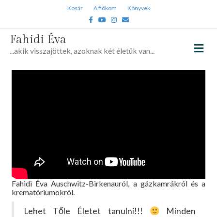
Kosár
A fiókom
Könyvek
Facebook
Youtube
Instagram
Email
Fahidi Éva
Me
...akik visszajöttek, azoknak két életük van...
Fahidi Éva Auschwitz-Birkenauról, a gázkamrákról és a
krematóriumokról.
Lehet Tőle Életet tanulni!!!
Minden