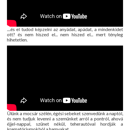
....és el tudod képzelni az anyádat, apádat, a mindenkidet
ott? és nem hiszed el... nem hiszed el... mert tényleg
hihetetlen.
Ülünk a mocsár szélén, égési sebeket szenvedünk a naptól,
és nem tudjuk levenni a szemünket arról a pontról, ahová
éjjel-nappal, szünet nékül, teherautóval hordják a
krematóriumokból a hamvakat....