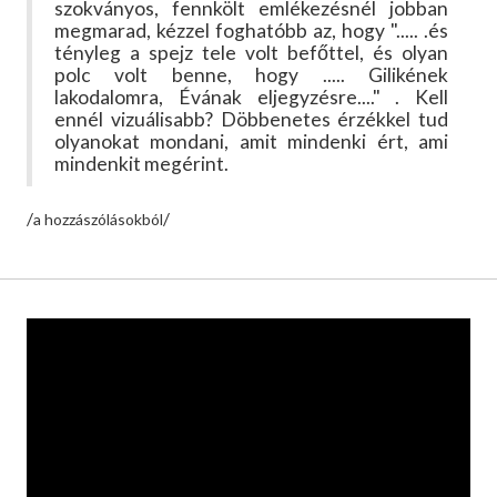
szokványos, fennkölt emlékezésnél jobban
megmarad, kézzel foghatóbb az, hogy "..... .és
tényleg a spejz tele volt befőttel, és olyan
polc volt benne, hogy ..... Gilikének
lakodalomra, Évának eljegyzésre...." . Kell
ennél vizuálisabb? Döbbenetes érzékkel tud
olyanokat mondani, amit mindenki ért, ami
mindenkit megérint.
/
/
a hozzászólásokból