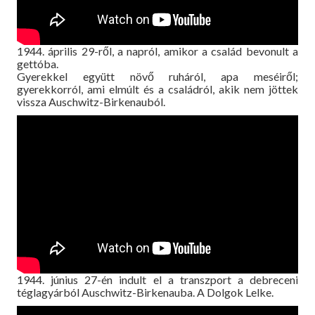
1944. április 29-ről, a napról, amikor a család bevonult a
gettóba.
Gyerekkel együtt növő ruháról, apa meséiről;
gyerekkorról, ami elmúlt és a családról, akik nem jöttek
vissza Auschwitz-Birkenauból.
1944. június 27-én indult el a transzport a debreceni
téglagyárból Auschwitz-Birkenauba. A Dolgok Lelke.