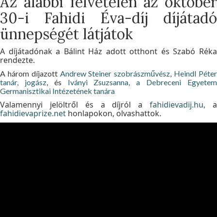
Az alábbi felvételen az október
30-i Fahidi Éva-díj díjátadó
ünnepségét látjátok
A díjátadónak a Bálint Ház adott otthont és Szabó Réka
rendezte.
A három díjazott
Andrew Steiner szobrászművész
,
Heindl Péte
tanár, jogász
, és
Iványi Zsuzsanna, a Debreceni Egyete
Germanisztikai Intézetének tanára
Valamennyi jelöltről és a díjról a
fahidievadij.hu,
fahidievaprize.net
honlapokon, olvashattok.