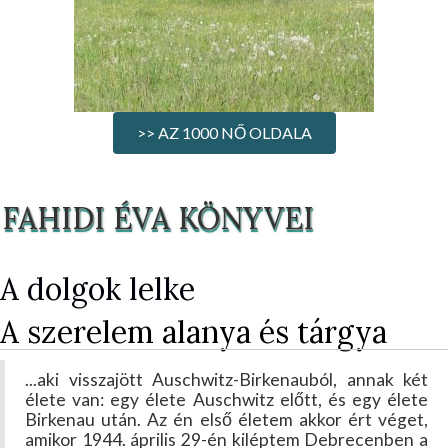
>> AZ 1000 NŐ OLDALA
FAHIDI ÉVA KÖNYVEI
A dolgok lelke
A szerelem alanya és tárgya
...aki visszajött Auschwitz-Birkenauból, annak két
élete van: egy élete Auschwitz előtt, és egy élete
Birkenau után. Az én első életem akkor ért véget,
amikor 1944. április 29-én kiléptem Debrecenben a