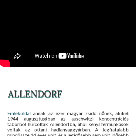
ALLENDORF
Emlékoldal
annak az ezer magyar zsidó nőnek, akiket
1944 augusztusában az auschwitzi koncentrációs
táborból hurcoltak Allendorfba, ahol kényszermunkások
voltak az ottani hadianyaggyárban. A legfiatalabb
mindössze 14 éves volt, és a legidősebb sem volt idősebb