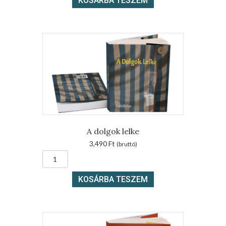
KOSÁRBA TESZEM
együtt
mennyiség
A dolgok lelke
3,490
Ft
(bruttó)
A
dolgok
lelke
KOSÁRBA TESZEM
mennyiség