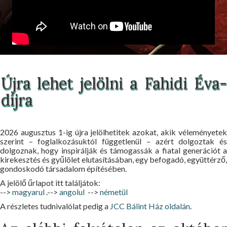
Újra lehet jelölni a Fahidi Éva-
díjra
2026 augusztus 1-ig újra jelölhetitek azokat, akik véleményetek
szerint – foglalkozásuktól függetlenül – azért dolgoztak és
dolgoznak, hogy inspirálják és támogassák a fiatal generációt a
kirekesztés és gyűlölet elutasításában, egy befogadó, együttérző,
gondoskodó társadalom építésében.
A jelölő űrlapot itt találjátok:
-->
magyarul
.-->
angolul
-->
németül
A részletes tudnivalólat pedig a
JCC Bálint Ház oldalán
.