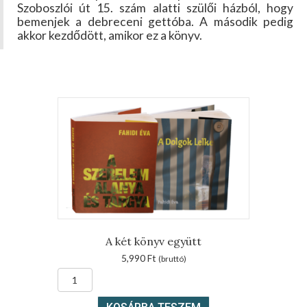
Szoboszlói út 15. szám alatti szülői házból, hogy
bemenjek a debreceni gettóba. A második pedig
akkor kezdődött, amikor ez a könyv.
A két könyv együtt
5,990
Ft
(bruttó)
A
két
könyv