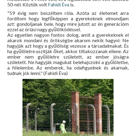
50-nél. Köztük volt
Fahidi Éva
is.
"59 évig nem beszéltem róla. Azóta az életemet arra
fordítom hogy legfőképpen a gyerekeknek elmondjam
azt: gondoljanak bele, hogy mire jutott az én generációm
ezzel az óriási nagy gyűlölködéssel.
Az egyetlen nagyon fontos dolog, amit a gyerekeknek el
akarok mondani és örökségbe akarom nekik hagyni: Ne
hagyják azt hogy a gyűlölség vezesse a társadalmakat. És
ha gyűlöletre uszitják őket, akkor tiltakozzanak ellene. Az
ember nem gyűlöletre született, az ember jóságra
született. Ne hagyják magukat belehajszolni a gyűlöletbe,
a félelembe. Az emberek, ha odafigyelnek és akarnak,
tudnak jók lenni." (Fahidi Éva)