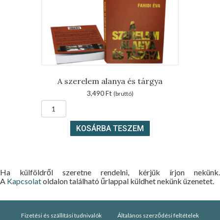
A szerelem alanya és tárgya
3,490
Ft
(bruttó)
A
szerelem
alanya
KOSÁRBA TESZEM
és
tárgya
mennyiség
Ha külföldről szeretne rendelni, kérjük írjon nekünk.
A
Kapcsolat
oldalon található űrlappal küldhet nekünk üzenetet.
Fizetési és szállítási tudnivalók
Általános szerződési feltételek