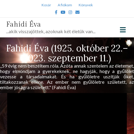
Kosár
A fiókom
Könyvek
Facebook
Youtube
Instagram
Email
Fahidi Éva
Me
...akik visszajöttek, azoknak két életük van...
Fahidi Éva (1925. október 22.–
2023. szeptember 11.)
„59 évig nem beszéltem róla. Azóta annak szentelem az életemet,
hogy elmondjam a gyerekeknek, ne hagyják, hogy a gyűlölet
vezesse a társadalmakat. És ha gyűlöletre uszítják őket,
tiltakozzanak ellene. Az ember nem gyűlöletre született, az
ember jóságra született." (Fahidi Éva)