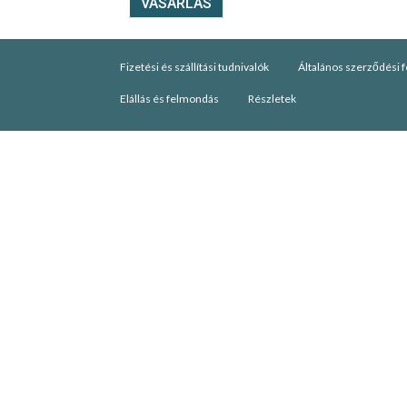
VÁSÁRLÁS
Fizetési és szállítási tudnivalók
Általános szerződési f
Elállás és felmondás
Részletek