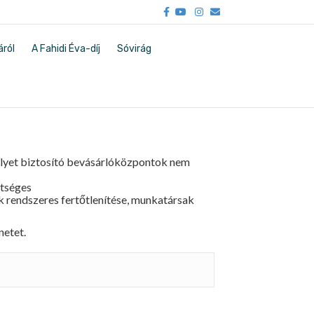
Facebook
Youtube
Instagram
Email
áról
A Fahidi Éva-díj
Sóvirág
lyet biztosító bevásárlóközpontok nem
etséges
 rendszeres fertőtlenítése, munkatársak
netet.