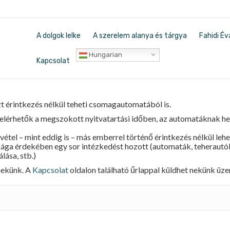
A dolgok lelke
A szerelem alanya és tárgya
Fahidi Év
Hungarian
Kapcsolat
zt érintkezés nélkül teheti csomagautomatából is.
rhetők a megszokott nyitvatartási időben, az automatáknak he
l – mint eddig is – más emberrel történő érintkezés nélkül leh
ga érdekében egy sor intézkedést hozott (automaták, teherautók
lása, stb.)
 nekünk. A
Kapcsolat
oldalon található űrlappal küldhet nekünk üze