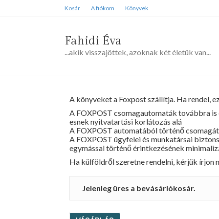
Kosár
A fiókom
Könyvek
Fahidi Éva
...akik visszajöttek, azoknak két életük van...
A könyveket a Foxpost szállítja. Ha rendel, e
A FOXPOST csomagautomaták továbbra is elé
esnek nyitvatartási korlátozás alá
A FOXPOST automatából történő csomagátvéte
A FOXPOST ügyfelei és munkatársai biztonsá
egymással történő érintkezésének minimalizá
Ha külföldről szeretne rendelni, kérjük írjon
Jelenleg üres a bevásárlókosár.