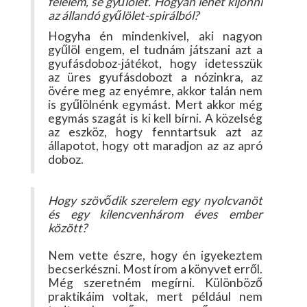
félelem, se gyűlölet. Hogyan lehet kijönni
az állandó gyűlölet-spirálból?
Hogyha én mindenkivel, aki nagyon
gyűlöl engem, el tudnám játszani azt a
gyufásdoboz-játékot, hogy idetesszük
az üres gyufásdobozt a nózinkra, az
övére meg az enyémre, akkor talán nem
is gyűlölnénk egymást. Mert akkor még
egymás szagát is ki kell bírni. A közelség
az eszköz, hogy fenntartsuk azt az
állapotot, hogy ott maradjon az az apró
doboz.
Hogy szövődik szerelem egy nyolcvanöt
és egy kilencvenhárom éves ember
között?
Nem vette észre, hogy én igyekeztem
becserkészni. Most írom a könyvet erről.
Még szeretném megírni. Különböző
praktikáim voltak, mert például nem