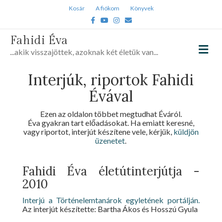
Kosár
A fiókom
Könyvek
Facebook
Youtube
Instagram
Email
Fahidi Éva
Me
...akik visszajöttek, azoknak két életük van...
Interjúk, riportok Fahidi
Évával
Ezen az oldalon többet megtudhat Éváról.
Éva gyakran tart előadásokat. Ha emiatt keresné,
vagy riportot, interjút készítene vele, kérjük,
küldjön
üzenetet
.
Fahidi Éva életútinterjútja -
2010
Interjú a Történelemtanárok egyletének portálján.
Az interjút készítette: Bartha Ákos és Hosszú Gyula