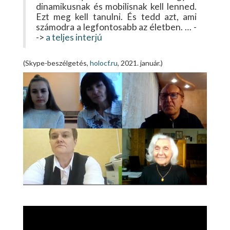
dinamikusnak és mobilisnak kell lenned.
Ezt meg kell tanulni. És tedd azt, ami
számodra a legfontosabb az életben. … -
->
a teljes interjú
(Skype-beszélgetés,
holocf.ru
, 2021. január.)