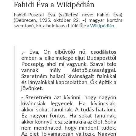
Fahidi Éva a Wikipédián
Fahidi-Pusztai Éva (születési neve: Fahidi Éva)
(Debrecen, 1925. október 22. –) magyar kortárs
szemtanú, író, a holokauszt túlélője.
a Wikipédián.
„- Éva, Ön elbűvölő nő, csodálatos
ember, a lelke melege eljut Budapesttől
Pocsepig, ahol mi vagyunk. Szavai tele
vannak mély életbölcsességgel.
Szeretném hallani kívánságait fiainkkal
és lányainkkal kapcsolatban. Ők építik a
jövőnket.
- Szeretném azt kívánni, hogy nagyon
kíváncsiak legyenek. Ha kíváncsiak,
akkor sokat tanulnak. A tudás hatalom.
Ez nagyon fontos. Ha sokat tanulnak,
akkor könnyű lesz számukra az élet. Soha
nem mondhatod, hogy mindent tudok.
Az élet folyamatosan változik. Nagyon